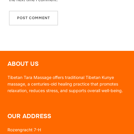
ABOUT US
Tibetan Tara Massage offers traditional Tibetan Kunye
massage, a centuries-old healing practice that promotes
relaxation, reduces stress, and supports overall well-being.
OUR ADDRESS
Rozengracht 7-H