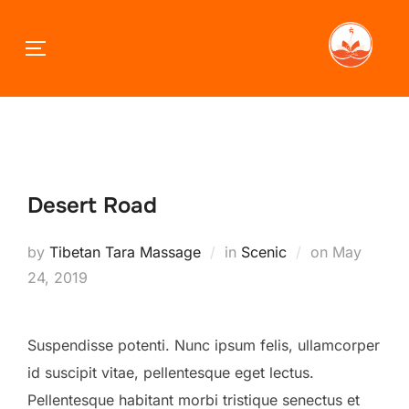
TOGGLE SIDEBAR & NAVIGATION
Skip
to
content
Desert Road
Posted
by
Tibetan Tara Massage
in
Scenic
on
May
on
24, 2019
Suspendisse potenti. Nunc ipsum felis, ullamcorper
id suscipit vitae, pellentesque eget lectus.
Pellentesque habitant morbi tristique senectus et